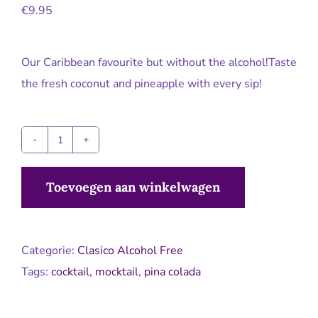
€
9.95
Our Caribbean favourite but without the alcohol!Taste
the fresh coconut and pineapple with every sip!
Virgin
Pina
Toevoegen aan winkelwagen
Colada
1L
aantal
Categorie:
Clasico Alcohol Free
Tags:
cocktail
,
mocktail
,
pina colada